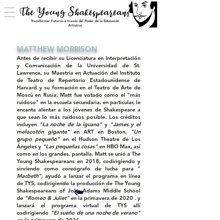
The Young Shakespeareans
Transformar Futuros a través del Poder de la Educación
Artística
MATTHEW MORRISON
Antes de recibir su Licenciatura en Interpretación
y Comunicación de la Universidad de St.
Lawrence, su Maestría en Actuación del Instituto
de Teatro de Repertorio Estadounidense de
Harvard y su formación en el Teatro de Arte de
Moscú en Rusia. Matt fue votado como el "más
ruidoso" en la escuela secundaria; en particular, le
encanta alentar a los jóvenes de Shakespeare a
que sean lo más ruidosos posible. Los créditos
incluyen
"La noche de la iguana"
y
"James y el
melocotón gigante"
en ART en Boston,
"Un
grupo pequeño"
en el Hudson Theatre de Los
Ángeles y
"Las pequeñas cosas"
en HBO Max, así
como en los grandes. pantalla. Matt se unió a The
Young Shakespeareans en 2018, codirigiendo y
sirviendo como coreógrafo de lucha para "
Macbeth",
ayudó a lanzar el programa en línea
de TYS, codirigiendo la producción de The Young
Shakespeareans of John Adams Middle School
de
"Romeo & Juliet"
en la primavera de 2020
.
y
lanzará el programa virtual de TYS allí
codirigiendo
"El sueño de una noche de verano"