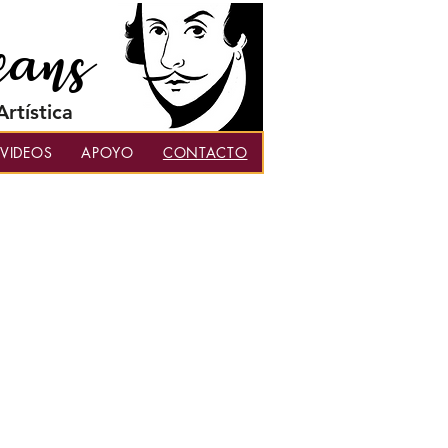
eans
rtística
 VIDEOS
APOYO
CONTACTO
des y conocer las
 sus
l.com