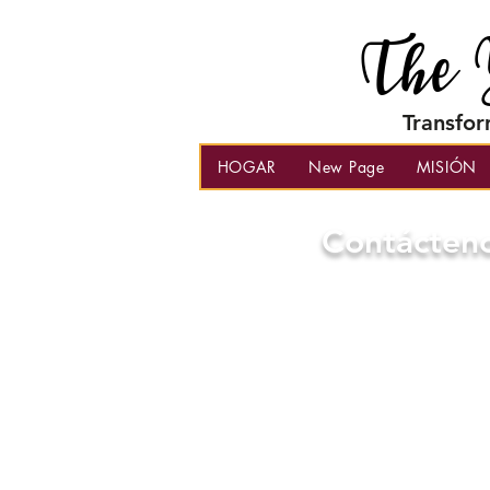
The 
Transfor
HOGAR
New Page
MISIÓN
Contácten
Nos encantaría s
suyas.
Únase a nuestra l
comentarios,
env