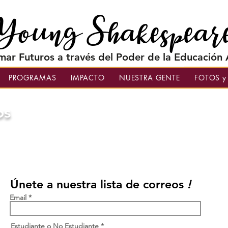
Young Shakespear
mar Futuros a través del Poder de la Educación A
PROGRAMAS
IMPACTO
NUESTRA GENTE
FOTOS y
os
aber de usted, mantenerlo actualizado sobre nuestras activida
ista de correo a continuación, o si tiene consultas o comparte
íenos un correo electrónico a
TheYoungShakespeareans@gmai
Únete a nuestra lista de correos
!
Email
Estudiante o No Estudiante