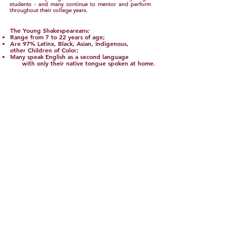
students - and many continue to mentor and perform
throughout their college years.
The Young Shakespeareans:
Range from 7 to 22 years of age;
Are 97% Latinx, Black, Asian, Indigenous, and
other Children of Color;
Many speak English as a second language
with only their native tongue spoken at home.
" Acaban de llegar los resultados del SBAC (examen
estatal de California) de los estudiantes.
Todos los jóvenes
de Shakespeare de mi clase muestran mejoras
significativas en sus pruebas. Por ejemplo, Jade obtuvo
una puntuación perfecta en Matemáticas, Emily está
alrededor del percentil 95 tanto en Matemáticas como en
ELA, y Elden saltó 2 niveles a "excede" en Matemáticas.
Al
principio, me preocupaba que mis habitantes de
Shakespeare no pudieran concentrarse en su aprendizaje
en ese momento. Por el contrario, participar en The Young
Shakespeareans definitivamente les ayudó a mejorar su
confianza en sí mismos.
Más importante aún, es una gran
disciplina para estos niños establecer y perseguir un
estándar más alto para sí mismos. Los resultados de sus
pruebas son la prueba.
Muchas gracias por brindar una
oportunidad tan maravillosa a nuestros estudiantes. "
Sr. So
Sungwan
Maestra de
quinto grado,
E
scuela
Primaria
West Vernon