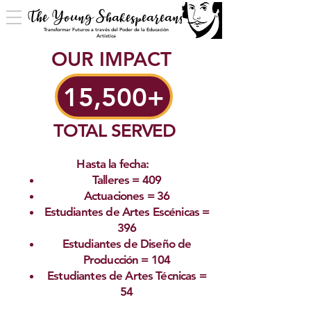
The Young Shakespeareans
Transformar Futuros a través del Poder de la Educación
Artística
OUR IMPACT
15,500+
TOTAL SERVED
Hasta la fecha:
Talleres = 409
Actuaciones = 36
Estudiantes de Artes Escénicas =
396
Estudiantes de Diseño de
Producción = 104
Estudiantes de Artes Técnicas =
54