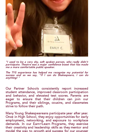
"I used to be a very shy, soft spoken person, who really didn't
participate. Theatre was a major confidence boost that has made
me a more comfortable public speaker.
The TYS experience has helped me recognize my potential for
success and as we say, "If I can do Shakespeare, I can do
anything! "
Our Partner Schools consistently report increased
student attendance, improved classroom participation
and behavior, and elevated test scores. Parents are
eager to ensure that their children can join our
Programs, and their siblings, cousins, and classmates
strive to follow their path.
Many Young Shakespeareans participate year after year.
Once in High School, they enjoy opportunities for early
employment, networking, and exposure to workplace
demands. In our Earn+Learn Programs, they exercise
their creativity and leadership skills as they mentor and
model the way to growth and success for our younger