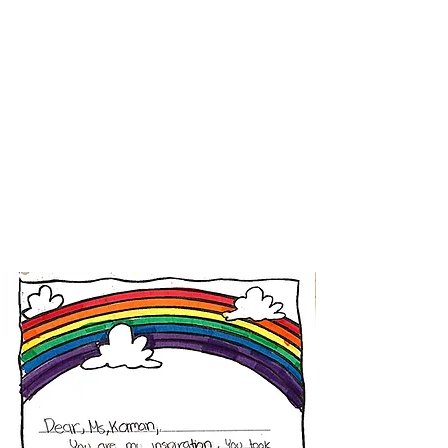
estudiantes a mejorar sus habilidades de
desarrollo del lenguaje.
Están muy felices de
tener los libros y llevárselos a casa para leerles a
sus familias. Algunos de los estudiantes dijeron
que al leer el libro en casa, sus padres también
aprenderán más inglés y vocabulario.
Esta nueva
experiencia ayudará a los estudiantes a
desarrollar más autoestima, a poder participar
en las relaciones sociales con estudiantes y
adultos, y también a respetar las ideas y creencias
de los demás.
Una vez más, gracias por su
amabilidad y la oportunidad de aprendizaje que
les brindó a mis estudiantes bilingües y de bajo
nivel socioeconómico ."
Sra. Karen Lara
Maestro de Enlace,
Escuela Primaria Nevin Avenue