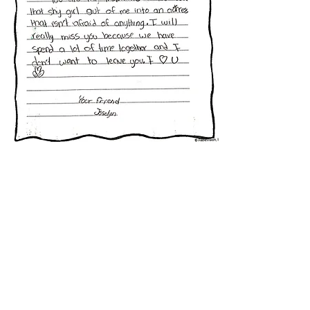
"En todos mis años en educación he visto muchos
programas extracurriculares, pero The Young
Shakespeareans es el más eficaz para cambiar y
mejorar la vida de los estudiantes.
Todos los
estudiantes han mejorado: los estudiantes tímidos
como Juan toman confianza y aprenden a confiar en
sí mismos para hablar en público y proyectar su voz;
los estudiantes demasiado confiados como Emily
aprenden a controlar sus reacciones y a ser
conscientes y respetuosos con el resto del grupo; todo
el mundo se convierte en un jugador de equipo y en
una persona más feliz y entusiasmada con la vida y el
aprendizaje.
Y después de la actuación final todos
caminan de manera diferente, como personas que