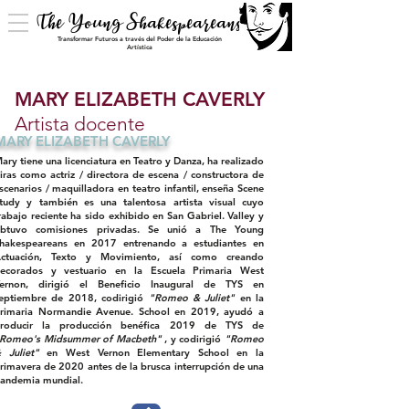
The Young Shakespeareans
Transformar Futuros a través del Poder de la Educación
Artística
MARY ELIZABETH CAVERLY
Artista docente
MARY ELIZABETH CAVERLY
ary tiene una licenciatura en Teatro y Danza, ha realizado
iras como actriz / directora de escena / constructora de
scenarios / maquilladora en teatro infantil, enseña Scene
tudy y también es una talentosa artista visual cuyo
rabajo reciente ha sido exhibido en San Gabriel. Valley y
btuvo comisiones privadas. Se unió a The Young
hakespeareans en 2017 entrenando a estudiantes en
ctuación, Texto y Movimiento, así como creando
ecorados y vestuario en la Escuela Primaria West
ernon, dirigió el Beneficio Inaugural de TYS en
eptiembre de 2018, codirigió
"Romeo & Juliet"
en la
rimaria Normandie Avenue. School en 2019, ayudó a
roducir la
producción
benéfica 2019 de TYS de
Romeo's Midsummer of Macbeth"
, y codirigió
"Romeo
 Juliet"
en West Vernon Elementary School en la
rimavera de 2020 antes de la brusca interrupción de una
andemia mundial.