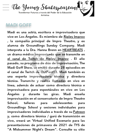
The Young Shakespeareans
Transformar Futuros a través del Poder de la Educación
Artística
MADI GOFF
Madi es una actriz, escritora e improvisadora que
vive en Los Ángeles. Es miembro de
Ripley Improv
, la compañía principal de Impro Theatre, y ex
alumna de Groundlings Sunday Company. Madi
interpreta a la Dra. Hanna Brenn en
HEARTBEATS
,
un drama médico improvisado que se transmite en
el canal de Twitch de Ripley Improv
. El año
pasado, su programa de dúo de improvisación, The
Madi Goff Show, se emitió durante 28 episodios en
el canal de Twitch de OutPost13. Madi también es
una experta improvisadora técnica y directora
técnica. Transmite y realiza llamadas en vivo en
línea, además de actuar como directora técnica e
improvisadora para espectáculos en vivo en Los
Ángeles y durante las giras. Madi enseña
improvisación en el conservatorio de Impro Theatre
School, talleres para adolescentes para
Groundlings School y sesiones individuales para
improvisadores individuales a través de su
Patreon
y, como directora técnica / gurú de transmisión en
vivo, creará un 'Virtual Unified Escenario para las
presentaciones de primavera de 2021 de TYS de
"A Midsummer Night's Dream".
Consulte su sitio