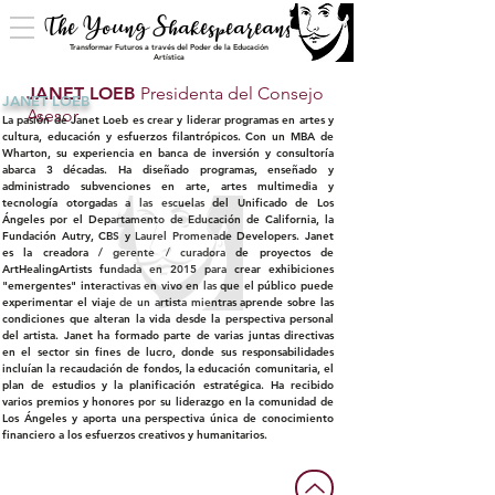
The Young Shakespeareans
Transformar Futuros a través del Poder de la Educación
Artística
JANET LOEB
Presidenta del Consejo
JANET LOEB
Asesor
La pasión de Janet Loeb es crear y liderar programas en artes y
cultura, educación y esfuerzos filantrópicos. Con un MBA de
Wharton, su experiencia en banca de inversión y consultoría
abarca 3 décadas. Ha diseñado programas, enseñado y
administrado subvenciones en arte, artes multimedia y
tecnología otorgadas a las escuelas del Unificado de Los
Ángeles por el Departamento de Educación de California, la
Fundación Autry, CBS y Laurel Promenade Developers. Janet
es la creadora / gerente / curadora de proyectos de
ArtHealingArtists fundada en 2015
para crear
exhibiciones
"emergentes" interactivas en vivo en las que el público puede
experimentar el viaje de un artista mientras aprende sobre las
condiciones que alteran la vida desde la perspectiva personal
del artista. Janet ha formado parte de varias juntas directivas
en el sector sin fines de lucro, donde sus responsabilidades
incluían la recaudación de fondos, la educación comunitaria, el
plan de estudios y la planificación estratégica. Ha recibido
varios premios y honores por su liderazgo en la comunidad de
Los Ángeles y aporta una perspectiva única de conocimiento
financiero a los esfuerzos creativos y humanitarios.