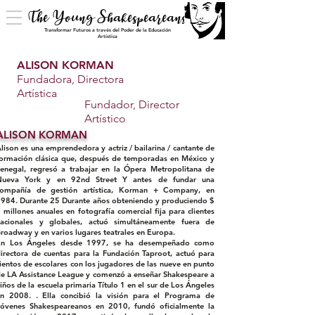
The Young Shakespeareans
Transformar Futuros a través del Poder de la Educación
Artística
ALISON KORMAN
Fundadora, Directora
Artística
Fundador, Director
Artístico
ALISON KORMAN
lison es una emprendedora y actriz / bailarina / cantante de
ormación clásica que, después de temporadas en México y
enegal, regresó a trabajar en la Ópera Metropolitana de
Nueva York y en 92nd Street Y antes de fundar una
compañía de gestión artística, Korman + Company, en
984. Durante 25 Durante años obteniendo y produciendo $
 millones anuales en fotografía comercial fija para clientes
acionales y globales, actuó simultáneamente fuera de
roadway y en varios lugares teatrales en Europa.
En Los Ángeles desde 1997, se ha desempeñado como
irectora de cuentas para la Fundación Taproot, actuó para
ientos de escolares con los jugadores de las nueve en punto
e LA Assistance League y comenzó a enseñar Shakespeare a
iños de la escuela primaria Título 1 en el sur de Los Ángeles
n 2008. . Ella
concibió la visión para el Programa de
óvenes Shakespeareanos en 2010, fundó oficialmente la