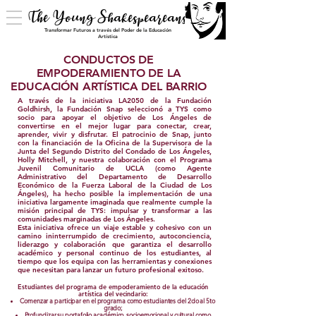
The Young Shakespeareans
Transformar Futuros a través del Poder de la Educación
Artística
CONDUCTOS DE
EMPODERAMIENTO DE LA
EDUCACIÓN ARTÍSTICA DEL BARRIO
A través de la iniciativa LA2050 de la Fundación
Goldhirsh, la Fundación Snap seleccionó a TYS como
socio para apoyar el objetivo de Los Ángeles de
convertirse en el mejor lugar para conectar, crear,
aprender, vivir y disfrutar. El patrocinio de Snap, junto
con la financiación de la Oficina de la Supervisora de la
Junta del Segundo Distrito del Condado de Los Ángeles,
Holly Mitchell, y nuestra colaboración con el Programa
Juvenil Comunitario de UCLA (como Agente
Administrativo del Departamento de Desarrollo
Económico de la Fuerza Laboral de la Ciudad de Los
Ángeles), ha hecho posible la implementación de una
iniciativa largamente imaginada que realmente cumple la
misión principal de TYS: impulsar y transformar a las
comunidades marginadas de Los Ángeles.
Esta iniciativa ofrece un viaje estable y cohesivo con un
camino ininterrumpido de crecimiento, autoconciencia,
liderazgo y colaboración que garantiza el desarrollo
académico y personal continuo de los estudiantes, al
tiempo que los equipa con las herramientas y conexiones
que necesitan para lanzar un futuro profesional exitoso.
Estudiantes del programa de empoderamiento de la educación
artística del vecindario:
Comenzar a participar en el programa como estudiantes del 2do al 5to
grado;
Profundizar su portafolio académico, socioemocional y cultural como