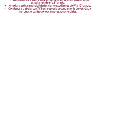
estudiantes de 6º a 8º grado;
Ampliar y aplicar sus habilidades como estudiantes de 9º a 12º grado;
Comience a trabajar con TYS en la escuela secundaria y la universidad y
con otras organizaciones y empresas comerciales.